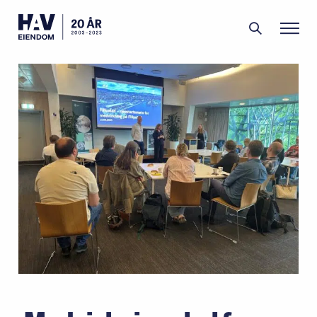
Filipstad
Grønlikaia
Portefølje
Aktuelt
Om oss
Menneskene