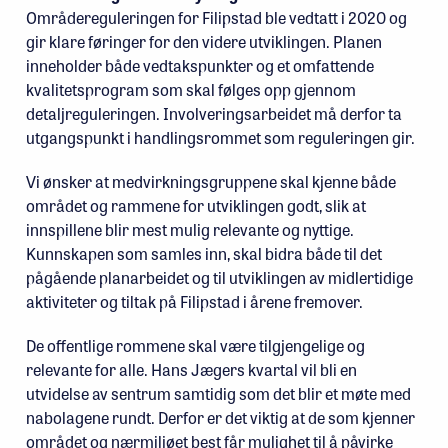
Områdereguleringen for Filipstad ble vedtatt i 2020 og
gir klare føringer for den videre utviklingen. Planen
inneholder både vedtakspunkter og et omfattende
kvalitetsprogram som skal følges opp gjennom
detaljreguleringen. Involveringsarbeidet må derfor ta
utgangspunkt i handlingsrommet som reguleringen gir.
Vi ønsker at medvirkningsgruppene skal kjenne både
området og rammene for utviklingen godt, slik at
innspillene blir mest mulig relevante og nyttige.
Kunnskapen som samles inn, skal bidra både til det
pågående planarbeidet og til utviklingen av midlertidige
aktiviteter og tiltak på Filipstad i årene fremover.
De offentlige rommene skal være tilgjengelige og
relevante for alle. Hans Jægers kvartal vil bli en
utvidelse av sentrum samtidig som det blir et møte med
nabolagene rundt. Derfor er det viktig at de som kjenner
området og nærmiljøet best får mulighet til å påvirke