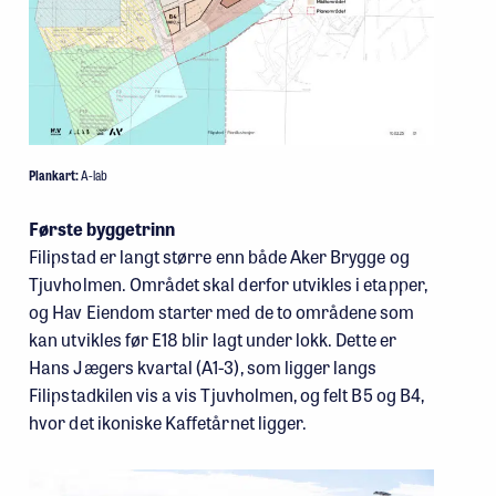
Plankart:
A-lab
Første byggetrinn
Filipstad er langt større enn både Aker Brygge og
Tjuvholmen. Området skal derfor utvikles i etapper,
og Hav Eiendom starter med de to områdene som
kan utvikles før E18 blir lagt under lokk. Dette er
Hans Jægers kvartal (A1-3), som ligger langs
Filipstadkilen vis a vis Tjuvholmen, og felt B5 og B4,
hvor det ikoniske Kaffetårnet ligger.