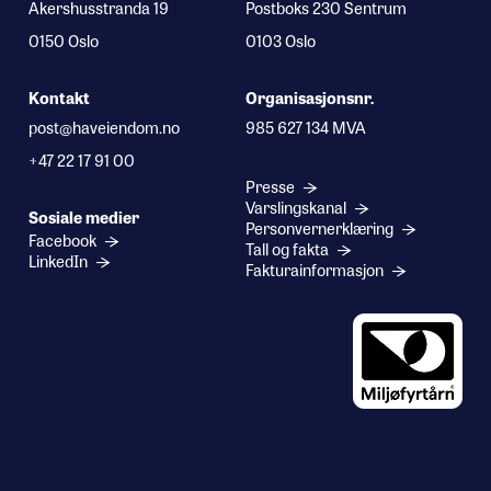
Akershusstranda 19
Postboks 230 Sentrum
0150 Oslo
0103 Oslo
Kontakt
Organisasjonsnr.
post@haveiendom.no
985 627 134 MVA
+47 22 17 91 00
Presse
Varslingskanal
Sosiale medier
Personvernerklæring
Facebook
Tall og fakta
LinkedIn
Fakturainformasjon