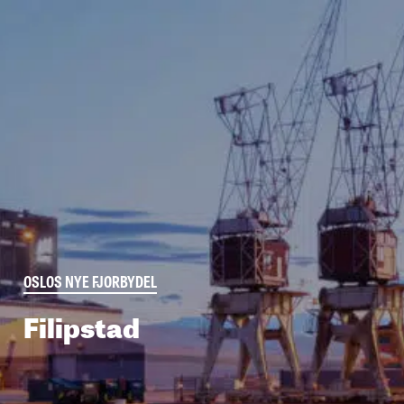
Filipstad
Grønlikaia
Portefølje
Aktuelt
Om oss
Menneskene
OSLOS NYE FJORBYDEL
Filipstad