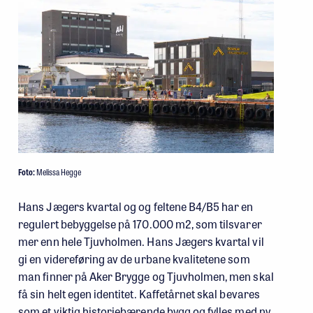
Foto:
Melissa Hegge
Hans Jægers kvartal og og feltene B4/B5 har en
regulert bebyggelse på 170.000 m2, som tilsvarer
mer enn hele Tjuvholmen. Hans Jægers kvartal vil
gi en videreføring av de urbane kvalitetene som
man finner på Aker Brygge og Tjuvholmen, men skal
få sin helt egen identitet. Kaffetårnet skal bevares
som et viktig historiebærende bygg og fylles med ny