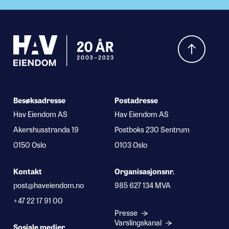
Hva leter du etter?
Besøksadresse
Postadresse
Hav Eiendom AS
Hav Eiendom AS
Akershusstranda 19
Postboks 230 Sentrum
0150 Oslo
0103 Oslo
Kontakt
Organisasjonsnr.
post@haveiendom.no
985 627 134 MVA
+47 22 17 91 00
Presse
Varslingskanal
Sosiale medier