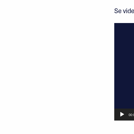
Se vid
Videoavsp
00: