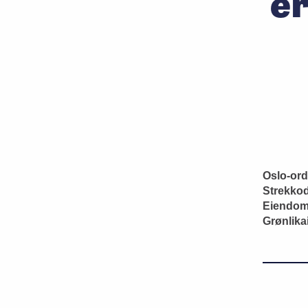
e
Oslo-ord
Strekko
Eiendom 
Grønlika