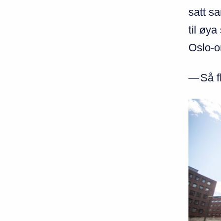
satt s
til øya
Oslo-o
—
Så f