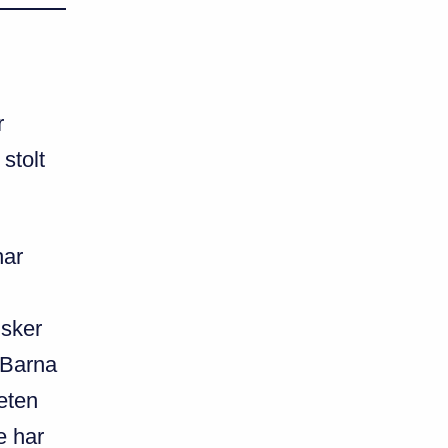
r
stolt
har
nsker
. Barna
teten
e har