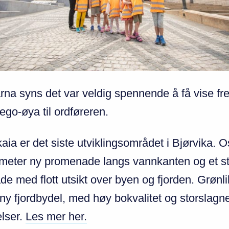
arna syn
s det var veldig spennende å få vise f
Lego-øya til ordføreren.
aia er det siste utviklingsområdet i Bjørvika. O
ometer ny promenade langs vannkanten og et st
de med flott utsikt over byen og fjorden. Grønli
n ny fjordbydel, med høy bokvalitet og storslagn
lser.
Les mer her.