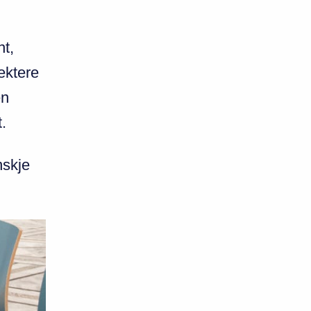
nt,
lektere
en
.
nskje