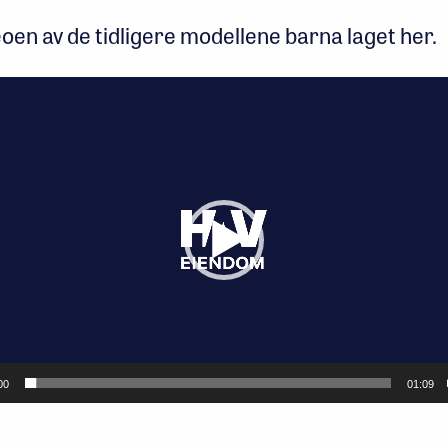
eoen av de tidligere modellene barna laget her.
iller
00
01:09