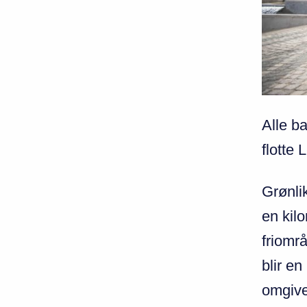
Alle b
flotte 
Grønlik
en kil
friområ
blir e
omgive