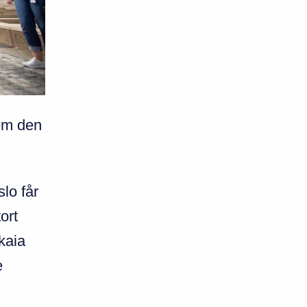
rem den
slo får
ort
kaia
e