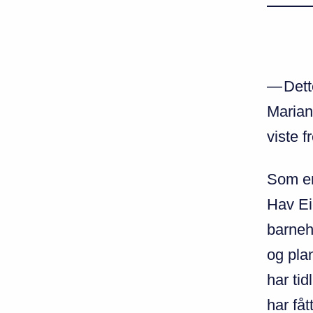
—
Dett
Marian
viste 
Som en
Hav Ei
barneh
og plan
har tid
har fåt