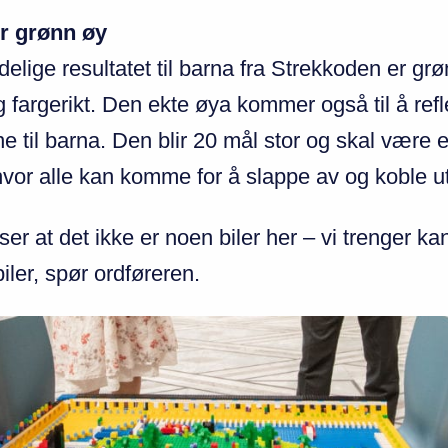
r grønn øy
elige resultatet til barna fra Strekkoden er grø
g fargerikt. Den ekte øya kommer også til å ref
e til barna. Den blir 20 mål stor og skal være 
hvor alle kan komme for å slappe av og koble ut
ser at det ikke er noen biler her – vi trenger ka
iler, spør ordføreren.