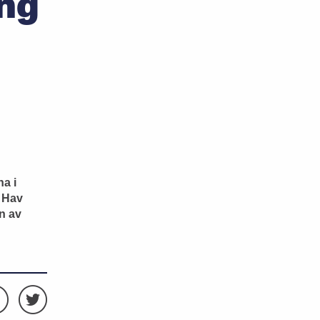
ng
na i
 Hav
n av