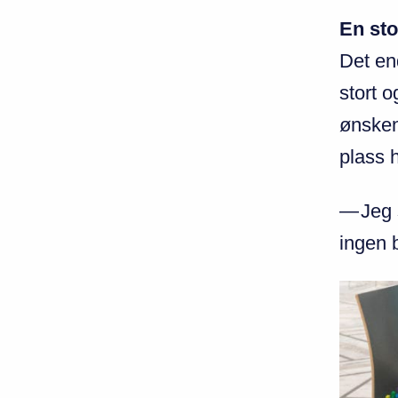
En sto
Det end
stort o
ønsken
plass 
—
Jeg 
ingen b