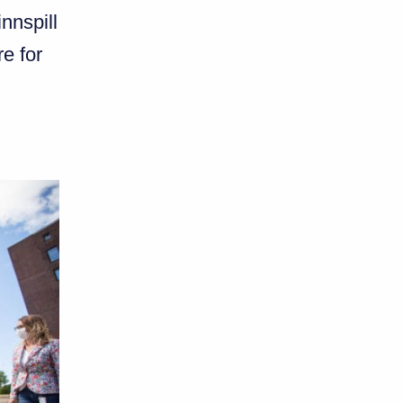
nnspill
re for