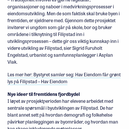
organisasjoner og naboer i medvirkningsprosesser i
eiendomsutvikling. Men de som faktisk skal bruke byen i
fremtiden, er sjeldnere med. Gjennom dette prosjektet
inviterer vi ungdom som går på skole, bor og bruker
områdene i tilknytning til Filipstad inn i
utviklingsprosessen – dette gir oss viktig kunnskap inn i
videre utvikling av Filipstad, sier Sigrid Furuholt
Engelstad, urbanist og samfunnsplanlegger i Asplan
Viak.
Les mer her: Bystyret samler seg: Hav Eiendom får grønt
lys på Filipstad – Hav Eiendom
Nye ideer til fremtidens fjordbydel
I løpet av prosjektperioden har elevene arbeidet med
sentrale spørsmål i byutviklingen av Filipstad. De har
blant annet sett på hvordan demografi og folkehelse
påvirker planleggingen av byområder, og hvordan man
kan skape inkluderende møteplasser.