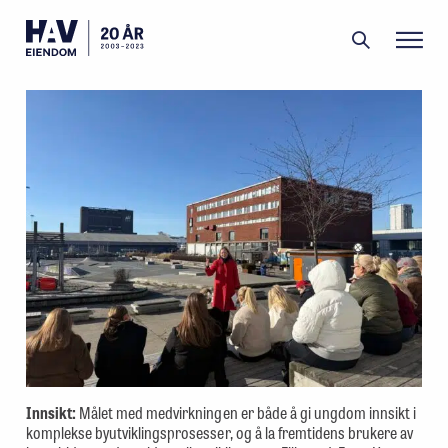
Filipstad
Grønlikaia
Portefølje
Aktuelt
Om oss
Menneskene
Innsikt:
Målet med medvirkningen er både å gi ungdom innsikt i
komplekse byutviklingsprosesser, og å la fremtidens brukere av