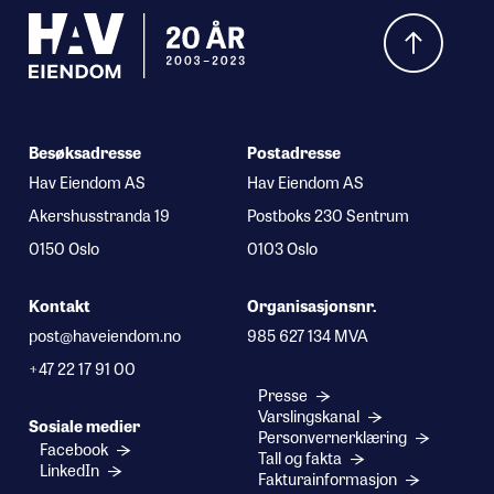
Hva leter du etter?
Besøksadresse
Postadresse
Hav Eiendom AS
Hav Eiendom AS
Akershusstranda 19
Postboks 230 Sentrum
0150 Oslo
0103 Oslo
Kontakt
Organisasjonsnr.
post@haveiendom.no
985 627 134 MVA
+47 22 17 91 00
Presse
Varslingskanal
Sosiale medier
Personvernerklæring
Facebook
Tall og fakta
LinkedIn
Fakturainformasjon