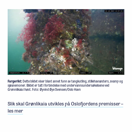
Fargerikt:
Dette bildet viser blant annet funn av tangkutling, stillehavsøsters, svamp og
sjøanemoner. Bildet er tatt i forbindelse med undervannsundersøkelsene ved
Grønnlikaia i høst. Foto: Øyvind Øye Svensen/Oslo Havn
Slik skal Grønlikaia utvikles på Oslofjordens premisser –
les mer