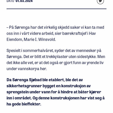
DATO
01.03.2024
– På Sørenga har det virkelig skjedd saker vi kan ta med
oss inn i vårt videre arbeid, sier bærekraftsjef i Hav
Eiendom, Marie I. Winsvold.
Spesielt i sommerhalvåret, syder det av mennesker på
Sørenga. Det er blitt et trekkplaster uten sidestykke. Men
det ikke alle vet, er at det også er gjort funn av yrende liv
under vannskorpa her.
Da Sørenga Sjøbad ble etablert, ble det av
sikkerhetsgrunner bygget en konstruksjon av
sprengstein under vann for å hindre at båter kjører
inn i området. Og denne konstruksjonen har vist seg å
ha gode bieffekter.