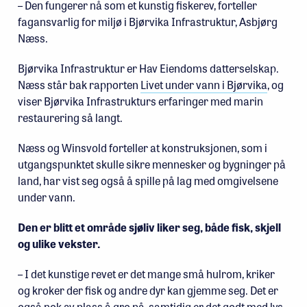
– Den fungerer nå som et kunstig fiskerev, forteller
fagansvarlig for miljø i Bjørvika Infrastruktur, Asbjørg
Næss.
Bjørvika Infrastruktur er Hav Eiendoms datterselskap.
Næss står bak rapporten
Livet under vann i Bjørvika
, og
viser Bjørvika Infrastrukturs erfaringer med marin
restaurering så langt.
Næss og Winsvold forteller at konstruksjonen, som i
utgangspunktet skulle sikre mennesker og bygninger på
land, har vist seg også å spille på lag med omgivelsene
under vann.
Den er blitt et område sjøliv liker seg, både fisk, skjell
og ulike vekster.
– I det kunstige revet er det mange små hulrom, kriker
og kroker der fisk og andre dyr kan gjemme seg. Det er
også nok av plass å gro på, samtidig er det godt med lys,