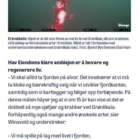
Et krabbeliv:
Håpet er at det som finnes av marint liv ved Grønlikaia, slik som krabbene,
vil få selskap av flere ønskede arter i fremtiden. Bildet er tatt i forbindelse med
undervannsundersøkelsene ved Grønnlikaia i høst. Foto: Øyvind Øye Svensen/Oslo Havn
Hav Eiendoms klare ambisjon er å bevare og
regenerere liv.
– Vi skal alltid ta fjorden på alvor. Det innebærer at vi må
ta kloke og bærekraftig valg når vi utvikler fjordkanten,
samtidig som vi kartlegger og følger opp fortløpende. På
denne måten håper jeg at vi om 15 år kan vise at det er
dobbelt så mye sjøfjær og krabber ved Grønlikaia.
Forhåpentlig også mange andre ønskede arter, sier
Winsvold og understreker:
–
Vi må spille på lag med livet i fjorden.