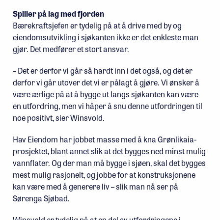
Spiller på lag med fjorden
Bærekraftsjefen er tydelig på at å drive med by og
eiendomsutvikling i sjøkanten ikke er det enkleste man
gjør. Det medfører et stort ansvar.
– Det er derfor vi går så hardt inn i det også, og det er
derfor vi går utover det vi er pålagt å gjøre. Vi ønsker å
være ærlige på at å bygge ut langs sjøkanten kan være
en utfordring, men vi håper å snu denne utfordringen til
noe positivt, sier Winsvold.
Hav Eiendom har jobbet masse med å kna Grønlikaia-
prosjektet, blant annet slik at det bygges ned minst mulig
vannflater. Og der man må bygge i sjøen, skal det bygges
mest mulig rasjonelt, og jobbe for at konstruksjonene
kan være med å generere liv – slik man nå ser på
Sørenga Sjøbad.
Winsvold er tydelig på at en del av utfordringene i