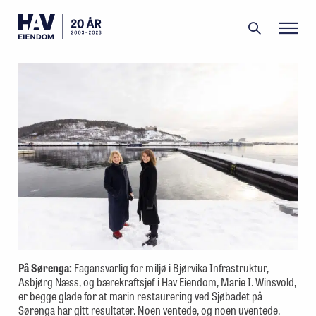
Filipstad
Grønlikaia
Portefølje
Aktuelt
Om oss
Menneskene
På Sørenga:
Fagansvarlig for miljø i Bjørvika Infrastruktur,
Asbjørg Næss, og bærekraftsjef i Hav Eiendom, Marie I. Winsvold,
er begge glade for at marin restaurering ved Sjøbadet på
Sørenga har gitt resultater. Noen ventede, og noen uventede.