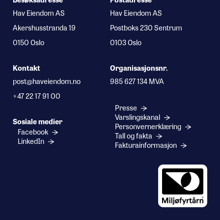
Hav Eiendom AS
Hav Eiendom AS
Akershusstranda 19
Postboks 230 Sentrum
0150 Oslo
0103 Oslo
Kontakt
Organisasjonsnr.
post@haveiendom.no
985 627 134 MVA
+47 22 17 91 00
Presse
Varslingskanal
Sosiale medier
Personvernerklæring
Facebook
Tall og fakta
LinkedIn
Fakturainformasjon