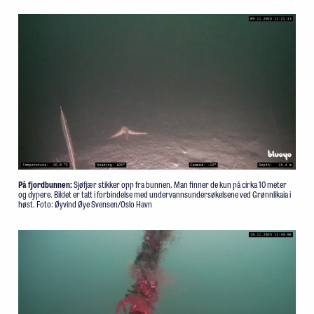
På fjordbunnen:
Sjøfjær stikker opp fra bunnen. Man finner de kun på cirka 10 meter
og dypere. Bildet er tatt i forbindelse med undervannsundersøkelsene ved Grønnlikaia i
høst. Foto: Øyvind Øye Svensen/Oslo Havn