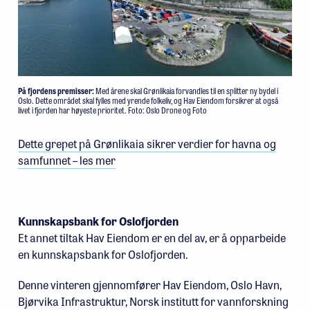
På fjordens premisser:
Med årene skal Grønlikaia forvandles til en splitter ny bydel i
Oslo. Dette området skal fylles med yrende folkeliv, og Hav Eiendom forsikrer at også
livet i fjorden har høyeste prioritet. Foto: Oslo Drone og Foto
Dette grepet på Grønlikaia sikrer verdier for havna og
samfunnet – les mer
Kunnskapsbank for Oslofjorden
Et annet tiltak Hav Eiendom er en del av, er å opparbeide
en kunnskapsbank for Oslofjorden.
Denne vinteren gjennomfører Hav Eiendom, Oslo Havn,
Bjørvika Infrastruktur, Norsk institutt for vannforskning