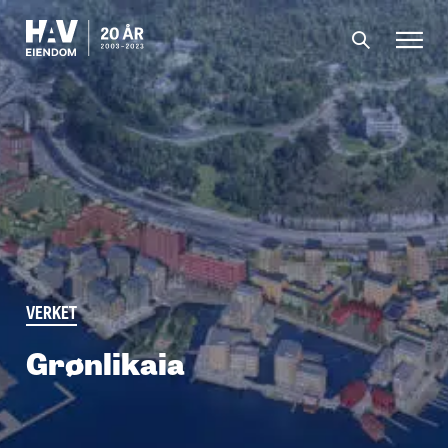
Filipstad
Grønlikaia
Portefølje
Aktuelt
Om oss
Menneskene
VERKET
Grønlikaia