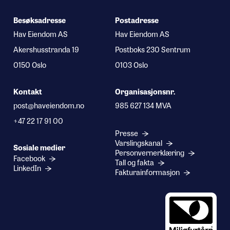
Besøksadresse
Postadresse
Hav Eiendom AS
Hav Eiendom AS
Akershusstranda 19
Postboks 230 Sentrum
0150 Oslo
0103 Oslo
Kontakt
Organisasjonsnr.
post@haveiendom.no
985 627 134 MVA
+47 22 17 91 00
Presse
Varslingskanal
Sosiale medier
Personvernerklæring
Facebook
Tall og fakta
LinkedIn
Fakturainformasjon