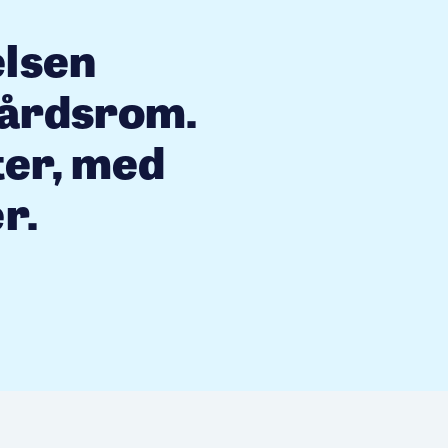
elsen
gårdsrom.
ter, med
r.