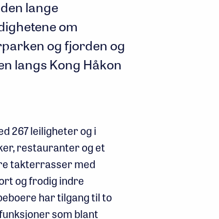
 den lange
dighetene om
parken og fjorden og
eten langs Kong Håkon
 267 leiligheter og i
kker, restauranter og et
lere takterrasser med
tort og frodig indre
boere har tilgang til to
efunksjoner som blant