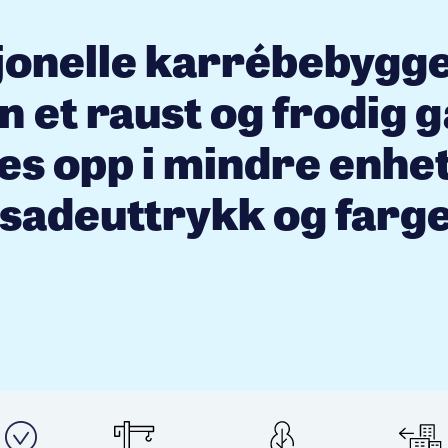
jonelle karrébebygg
 et raust og frodig 
es opp i mindre enhe
asadeuttrykk og farge