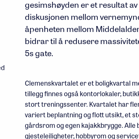
gesimshøyden er et resultat av
diskusjonen mellom vernemyn
åpenheten mellom Middelalder
bidrar til å redusere massivit
5s gate.
ed
Clemenskvartalet er et boligkvartal med
tillegg finnes også kontorlokaler, buti
stort treningssenter. Kvartalet har f
variert beplantning og flott utsikt, et s
gårdsrom og egen kajakkbrygge. Alle be
gjesteleiligheter, hobbyrom og servic