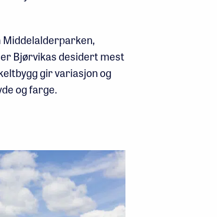
m Middelalderparken,
er Bjørvikas desidert mest
keltbygg gir variasjon og
yde og farge.