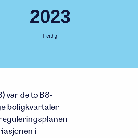
2023
Ferdig
) var de to B8-
 boligkvartaler.
ljreguleringsplanen
riasjonen i