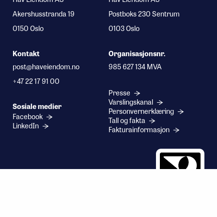
Akershusstranda 19
Postboks 230 Sentrum
0150 Oslo
0103 Oslo
Kontakt
Organisasjonsnr.
post@haveiendom.no
985 627 134 MVA
+47 22 17 91 00
Presse
Varslingskanal
Sosiale medier
Personvernerklæring
Facebook
Tall og fakta
LinkedIn
Fakturainformasjon