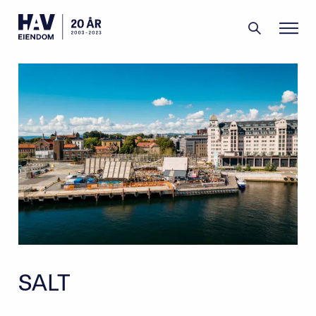
Filipstad
Grønlikaia
Portefølje
Aktuelt
Om oss
Menneskene
SALT