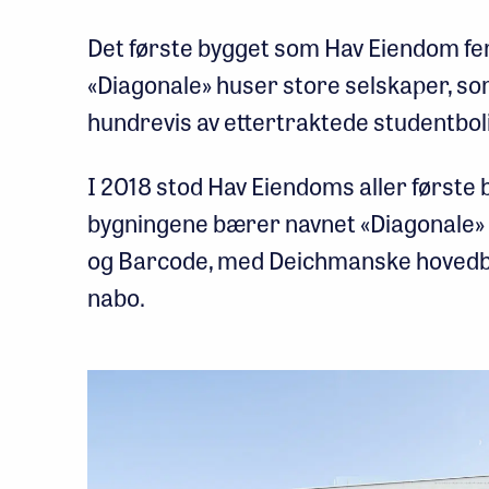
Det første bygget som Hav Eiendom ferd
«Diagonale» huser store selskaper, so
hundrevis av ettertraktede studentbol
I 2018 stod Hav Eiendoms aller første 
bygningene bærer navnet «Diagonale»
og Barcode, med Deichmanske hovedb
nabo.