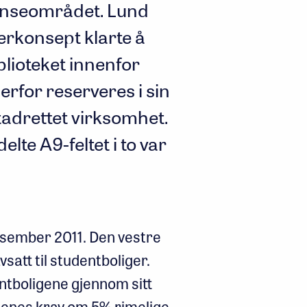
ranseområdet. Lund
erkonsept klarte å
lioteket innenfor
erfor reserveres i sin
utadrettet virksomhet.
te A9-feltet i to var
esember 2011. Den vestre
vsatt til studentboliger.
ntboligene gjennom sitt
lenes krav om 5% rimelige