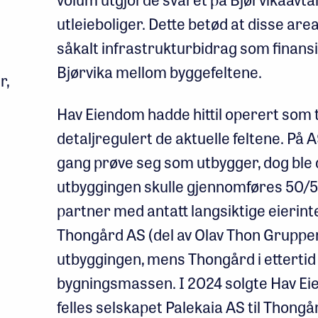
utleieboliger. Dette betød at disse are
såkalt infrastrukturbidrag som finansie
Bjørvika mellom byggefeltene.
r,
Hav Eiendom hadde hittil operert som 
detaljregulert de aktuelle feltene. På A
gang prøve seg som utbygger, dog ble d
utbyggingen skulle gjennomføres 50/
partner med antatt langsiktige eierinte
Thongård AS (del av Olav Thon Gruppen
utbyggingen, mens Thongård i ettertid s
bygningsmassen. I 2024 solgte Hav Eie
felles selskapet Palekaia AS til Thongå