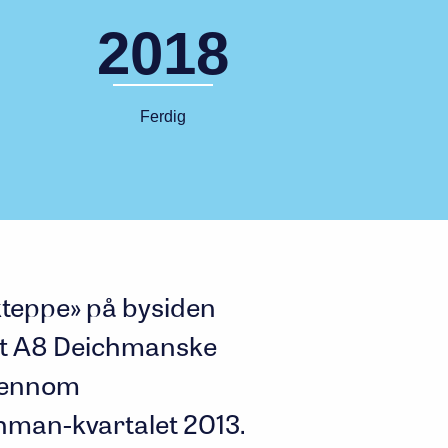
2018
Ferdig
teppe» på bysiden
elt A8 Deichmanske
gjennom
hman-kvartalet 2013.