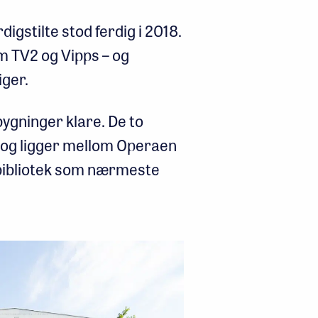
igstilte stod ferdig i 2018.
m TV2 og Vipps – og
iger.
bygninger klare. De to
 og ligger mellom Operaen
ibliotek som nærmeste