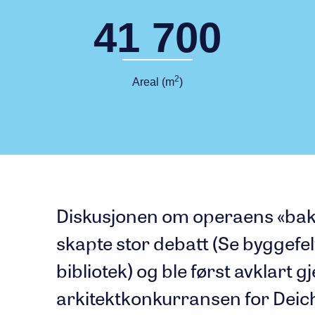
41 700
2
Areal (m
)
Diskusjonen om operaens «bak
skapte stor debatt (Se byggef
bibliotek) og ble først avklart 
arkitektkonkurransen for Deic