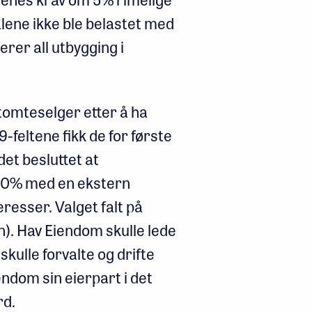
alene ikke ble belastet med
rer all utbygging i
tomteselger etter å ha
9-feltene fikk de for første
et besluttet at
50% med en ekstern
resser. Valget falt på
). Hav Eiendom skulle lede
kulle forvalte og drifte
ndom sin eierpart i det
rd.