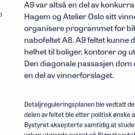
A9 var altså en del av konkur
o
Hagem og Atelier Oslo sitt vinn
organisere programmet for bib
nabofeltet A8. A9 feltet kunne d
helhet til boliger, kontorer og 
Den diagonale passasjen dom del
en del av vinnerforslaget.
Detaljreguleringsplanen ble vedtatt d
delen av feltet ble etter politisk ønske a
Bystyret aksepterte samtidig at stude
volum utgjorde svaret på Bjørvikaavta