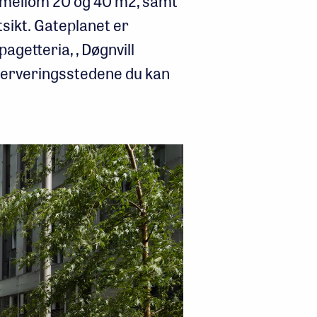
 mellom 20 og 40 m2, samt
tsikt. Gateplanet er
agetteria, , Døgnvill
 serveringsstedene du kan