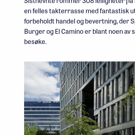
Sistnevnte rommer 308 leiligheter på
en felles takterrasse med fantastisk u
forbeholdt handel og bevertning, der Sp
Burger og El Camino er blant noen av
besøke.